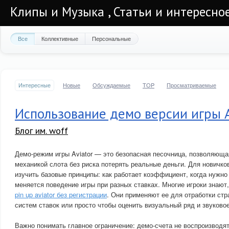
Клипы и Музыка , Статьи и интересно
Все
Коллективные
Персональные
Интересные
Новые
Обсуждаемые
TOP
Просматриваемые
Использование демо версии игры 
Блог им. woff
Демо-режим игры Aviator — это безопасная песочница, позволяюща
механикой слота без риска потерять реальные деньги. Для новичко
изучить базовые принципы: как работает коэффициент, когда нужно
меняется поведение игры при разных ставках. Многие игроки знают
pin up aviator без регистрации
. Они применяют ее для отработки стр
систем ставок или просто чтобы оценить визуальный ряд и звуково
Важно понимать главное ограничение: демо-счета не воспроизводя