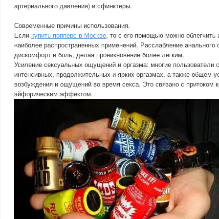
артериального давления) и сфинктеры.
Современные причины использования.
Если
купить попперс в Москве
, то с его помощью можно облегчить 
наиболее распространенных применений. Расслабление анального
дискомфорт и боль, делая проникновение более легким.
Усиление сексуальных ощущений и оргазма: многие пользователи 
интенсивных, продолжительных и ярких оргазмах, а также общем у
возбуждения и ощущений во время секса. Это связано с притоком 
эйфорическим эффектом.