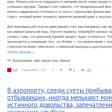
игры. Игроки учатся не поддаваться эмоциям после серии неудач и
успешных раундах. Однако стоит помнить, что эмоциональный фон 
монеты кардинально отличается от опыта с реальными финансами. 
стресс, который может искажать принятие решений даже у опытных
Для максимальной пользы демо-режим стоит рассматривать как об
как зеркало реальной игры. Изучите правила, попробуйте разные стр
готовы к тому, что реальный игровой процесс будет отличаться. О
заключается в понимании того, что Aviator — это развлечение с эл
стратегия не может обеспечить стабильный выигрыш в долгосрочно
Читать дальше →
Использование
,
демо
,
версии
,
игры
,
Авиатор
woff
5 июля 2026, 11:00
0
155
В аэропорту, среди суеты прибыв
отбывающих, иногда мелькают мо
истинного довольства, запечатлен
искренних улыбках