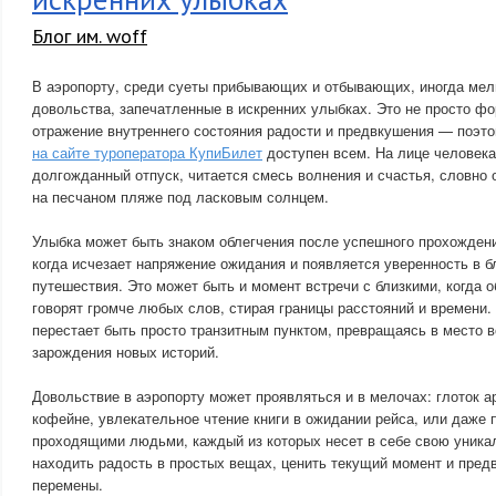
Блог им. woff
В аэропорту, среди суеты прибывающих и отбывающих, иногда мел
довольства, запечатленные в искренних улыбках. Это не просто ф
отражение внутреннего состояния радости и предвкушения — поэт
на сайте туроператора КупиБилет
доступен всем. На лице человека
долгожданный отпуск, читается смесь волнения и счастья, словно
на песчаном пляже под ласковым солнцем.
Улыбка может быть знаком облегчения после успешного прохождени
когда исчезает напряжение ожидания и появляется уверенность в 
путешествия. Это может быть и момент встречи с близкими, когда 
говорят громче любых слов, стирая границы расстояний и времени.
перестает быть просто транзитным пунктом, превращаясь в место в
зарождения новых историй.
Довольствие в аэропорту может проявляться и в мелочах: глоток а
кофейне, увлекательное чтение книги в ожидании рейса, или даже 
проходящими людьми, каждый из которых несет в себе свою уника
находить радость в простых вещах, ценить текущий момент и пред
перемены.