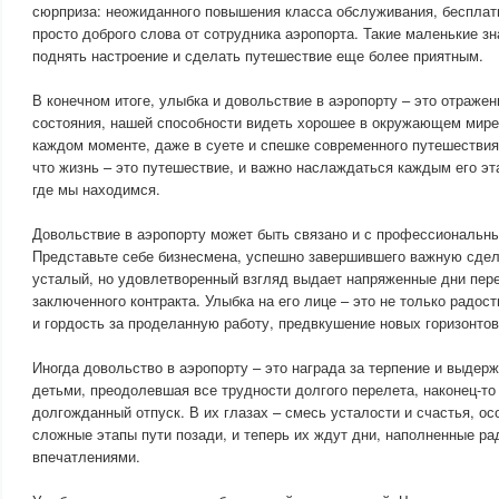
сюрприза: неожиданного повышения класса обслуживания, бесплатн
просто доброго слова от сотрудника аэропорта. Такие маленькие з
поднять настроение и сделать путешествие еще более приятным.
В конечном итоге, улыбка и довольствие в аэропорту – это отражен
состояния, нашей способности видеть хорошее в окружающем мире 
каждом моменте, даже в суете и спешке современного путешествия
что жизнь – это путешествие, и важно наслаждаться каждым его эта
где мы находимся.
Довольствие в аэропорту может быть связано и с профессиональн
Представьте себе бизнесмена, успешно завершившего важную сделк
усталый, но удовлетворенный взгляд выдает напряженные дни пер
заключенного контракта. Улыбка на его лице – это не только радос
и гордость за проделанную работу, предвкушение новых горизонтов
Иногда довольство в аэропорту – это награда за терпение и выдер
детьми, преодолевшая все трудности долгого перелета, наконец-то
долгожданный отпуск. В их глазах – смесь усталости и счастья, ос
сложные этапы пути позади, и теперь их ждут дни, наполненные ра
впечатлениями.