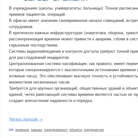
В учреждениях (школы, университеты, больницы): Точное расписани
приемов пациентов, операций.
В офисах имеет значение своевременное начало совещаний, встреч
сотрудников.
В критически важных инфраструктурах (энергетика, оборона, транс
рассинхронизация времени может привести к авариям, сбоям в сис
серьезным последствиям.
Системы видеонаблюдения и контроля доступа требуют точной прив
для расследований инцидентов.
Централизованная система часофикации, как правило, имеет перви
которые синхронизируются с высокоточными источниками времени 
атомные часы). Это обеспечивает высокую точность и устойчивость
множеством несвязанных часов.
Требуется для крупных организаций, общественных зданий и объект
единой, четко работающей системы времени является частью их п
создает впечатление надежности и порядка.
.
Читать дальше →
времени
,
рамках
,
определенного
,
объекта
,
предприятия