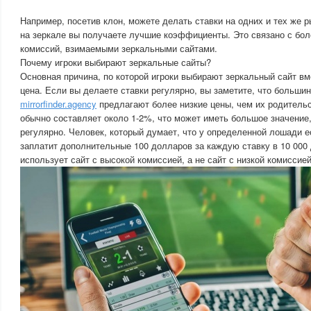
Например, посетив клон, можете делать ставки на одних и тех же р
на зеркале вы получаете лучшие коэффициенты. Это связано с бол
комиссий, взимаемыми зеркальными сайтами.
Почему игроки выбирают зеркальные сайты?
Основная причина, по которой игроки выбирают зеркальный сайт вм
цена. Если вы делаете ставки регулярно, вы заметите, что больши
mirrorfinder.agency
предлагают более низкие цены, чем их родительс
обычно составляет около 1-2%, что может иметь большое значение,
регулярно. Человек, который думает, что у определенной лошади е
заплатит дополнительные 100 долларов за каждую ставку в 10 000 
использует сайт с высокой комиссией, а не сайт с низкой комиссией