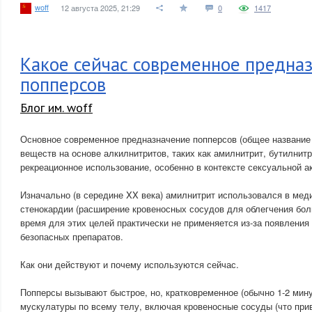
woff
12 августа 2025, 21:29
0
1417
Какое сейчас современное предна
попперсов
Блог им. woff
Основное современное предназначение попперсов (общее название
веществ на основе алкилнитритов, таких как амилнитрит, бутилнитр
рекреационное использование, особенно в контексте сексуальной а
Изначально (в середине XX века) амилнитрит использовался в мед
стенокардии (расширение кровеносных сосудов для облегчения боли
время для этих целей практически не применяется из-за появлени
безопасных препаратов.
Как они действуют и почему используются сейчас.
Попперсы вызывают быстрое, но, кратковременное (обычно 1-2 мин
мускулатуры по всему телу, включая кровеносные сосуды (что при