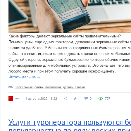
Какие факторы делают зеркальные сайты привлекательными?
Помимо цены, еще одним фактором, делающим зеркальные сайты 
является удобство. У большинства традиционных букмекеров нет м
сайта, а значит, игрокам сложно делать ставки со своих мобильны
С другой стороны, зеркальные букмекерские конторы обычно имеют
оптимизированные для мобильных устройств. Это означает, что вы 
любого места и при этом получать хорошие коэффициенты.
Читать дальше →
Зеркальные
,
сайты
,
позволяют
,
делать
,
ставки
woff
4 августа 2025, 18:22
0
757
Услуги туроператора пользуются 
популярностью по ряду веских пр