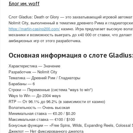
Блог им. woff
Слот Gladius: Death or Glory — это захватывающий игровой автомат
Nolimit City, выполненный в тематике древнего Рима и гладиаторск
https://martin-casino200.com/
казино. Игра предлагает высокую вола
механики и возможность выиграть до x40 000 от ставки, что делает
амбициозных игр от этого разработчика.
Основная информация о слоте Gladius: 
Характеристика — Значение
Разработчик — Nolimit City
Тематика — Древний Рим / Гладиаторы
Барабаны — 6
Строки — Переменные (система "ways to win")
Ways to Win — До 2304 ways
RTP — От 96.1% до 96.2% (в зависимости от казино)
Волатильность — Очень высокая
Минимальная ставка — €0.20 / $0.20
Максимальная ставка — €100 / $100
Бонусные функции — «Free Spins, Wilds, Expanding Reels, Colossal Sy
Джекпот — Нет фиксированного джепота