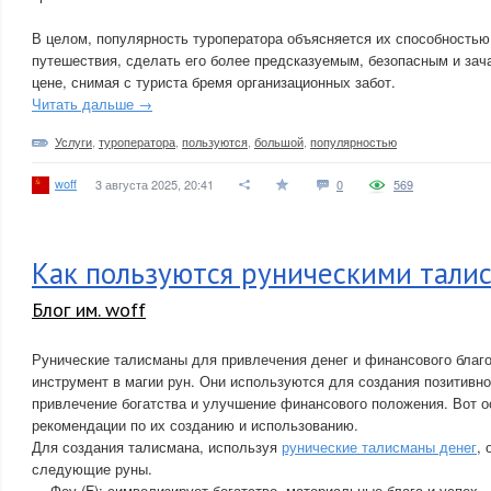
В целом, популярность туроператора объясняется их способностью
путешествия, сделать его более предсказуемым, безопасным и зач
цене, снимая с туриста бремя организационных забот.
Читать дальше →
Услуги
,
туроператора
,
пользуются
,
большой
,
популярностью
woff
3 августа 2025, 20:41
0
569
Как пользуются руническими тали
Блог им. woff
Рунические талисманы для привлечения денег и финансового бла
инструмент в магии рун. Они используются для создания позитивно
привлечение богатства и улучшение финансового положения. Вот о
рекомендации по их созданию и использованию.
Для создания талисмана, используя
рунические талисманы денег
,
следующие руны.
— Феу (F): символизирует богатство, материальные блага и успех.