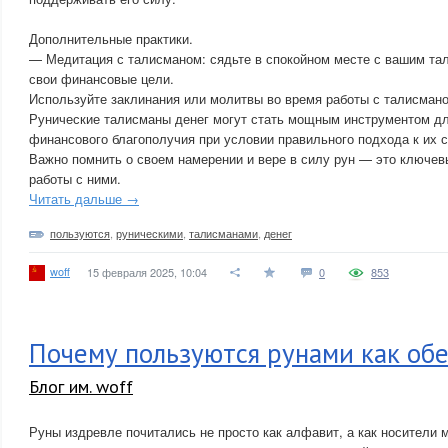
Дополнительные практики.
— Медитация с талисманом: сядьте в спокойном месте с вашим та
свои финансовые цели.
Используйте заклинания или молитвы во время работы с талисман
Рунические талисманы денег могут стать мощным инструментом д
финансового благополучия при условии правильного подхода к их 
Важно помнить о своем намерении и вере в силу рун — это ключе
работы с ними.
Читать дальше →
пользуются
,
руническими
,
талисманами
,
денег
woff
15 февраля 2025, 10:04
0
853
Почему пользуются рунами как об
Блог им. woff
Руны издревле почитались не просто как алфавит, а как носители 