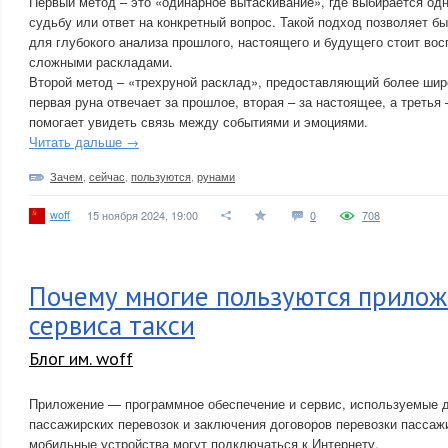
Первый метод – это «одинарное вытаскивание», где выбирается од
судьбу или ответ на конкретный вопрос. Такой подход позволяет бы
для глубокого анализа прошлого, настоящего и будущего стоит во
сложными раскладами.
Второй метод – «трехруной расклад», предоставляющий более широ
первая руна отвечает за прошлое, вторая – за настоящее, а третья
помогает увидеть связь между событиями и эмоциями.
Читать дальше →
Зачем
,
сейчас
,
пользуются
,
рунами
woff
15 ноября 2024, 19:00
0
708
Почему многие пользуются прило
сервиса такси
Блог им. woff
Приложение — программное обеспечение и сервис, используемые д
пассажирских перевозок и заключения договоров перевозки пассаж
мобильные устройства могут подключаться к Интернету.