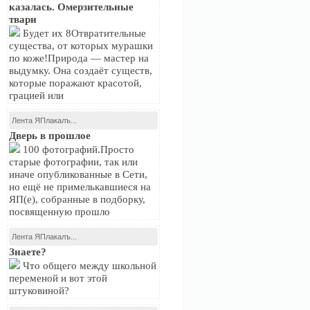
казалась. Омерзительные
твари
Будет их 8Отвратительные
существа, от которых мурашки
по коже!Природа — мастер на
выдумку. Она создаёт существ,
которые поражают красотой,
грацией или
Лента ЯПлакалъ...
Дверь в прошлое
100 фотографий.Просто
старые фотографии, так или
иначе опубликованные в Сети,
но ещё не примелькавшиеся на
ЯП(е), собранные в подборку,
посвященную прошло
Лента ЯПлакалъ...
Знаете?
Что общего между школьной
переменой и вот этой
штуковиной?