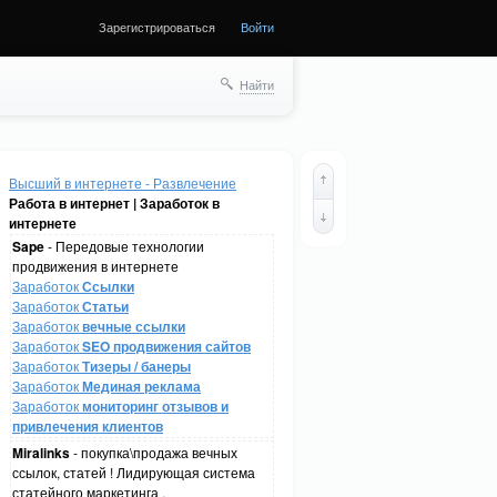
Зарегистрироваться
Войти
Найти
Высший в интернете - Развлечение
Работа в интернет | Заработок в
интернете
Sape
- Передовые технологии
продвижения в интернете
Заработок
Ссылки
Заработок
Статьи
Заработок
вечные ссылки
Заработок
SEO продвижения сайтов
Заработок
Тизеры / банеры
Заработок
Мединая реклама
Заработок
мониторинг отзывов и
привлечения клиентов
Miralinks
- покупка\продажа вечных
ссылок, статей ! Лидирующая система
статейного маркетинга .