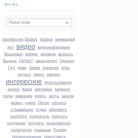
Все теги
Gameburger Studios
Gladius
анимацией
видео
Арт
видеонаблюдения
Вишневых
влияют
времени
выбрать
Выдача
ГАРАНТ
гарантирует
Гренаду
Гугл
дома
Зачем
значение
игры
изучать
имеет
именно
интересное
Использование
казино
Какое
картинках
каякинга
Когда
компании
купить
листы
многие
можно
нужно
Обзор
объекта
отбывающих
отдых
оформить
паспорта
покупатель
покупать
получение
получить
пользоваться
пользуются
помощью
Почему
предназначение
приготовить