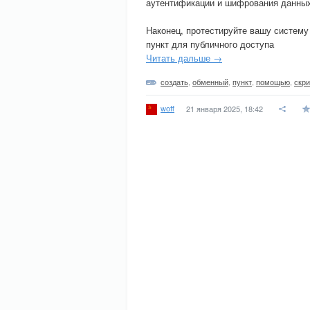
аутентификации и шифрования данны
Наконец, протестируйте вашу систему
пункт для публичного доступа
Читать дальше →
создать
,
обменный
,
пункт
,
помощью
,
скри
woff
21 января 2025, 18:42