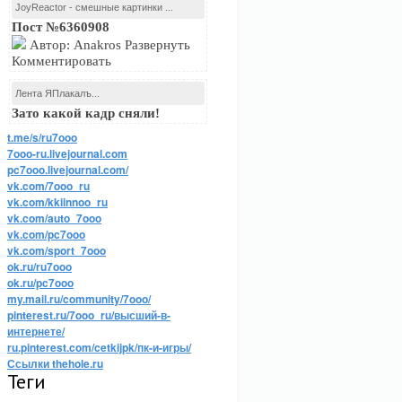
JoyReactor - смешные картинки ...
Пост №6360908
Автор: Anakros Развернуть
Комментировать
Лента ЯПлакалъ...
Зато какой кадр сняли!
t.me/s/ru7ooo
7ooo-ru.livejournal.com
pc7ooo.livejournal.com/
vk.com/7ooo_ru
vk.com/kkiinnoo_ru
vk.com/auto_7ooo
vk.com/pc7ooo
vk.com/sport_7ooo
ok.ru/ru7ooo
ok.ru/pc7ooo
my.mail.ru/community/7ooo/
pinterest.ru/7ooo_ru/высший-в-
интернете/
ru.pinterest.com/cetkijpk/пк-и-игры/
Ссылки thehole.ru
Теги