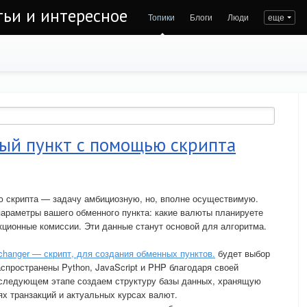
тьи и интересное
Топики
Блоги
Люди
еще
ный пункт с помощью скрипта
ю скрипта — задачу амбициозную, но, вполне осуществимую.
араметры вашего обменного пункта: какие валюты планируете
кционные комиссии. Эти данные станут основой для алгоритма.
changer — скрипт, для создания обменных пунктов.
будет выбор
спространены Python, JavaScript и PHP благодаря своей
 следующем этапе создаем структуру базы данных, хранящую
х транзакций и актуальных курсах валют.