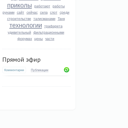
приколы
работают
работы
рунами
сайт
сейчас
сила
слот
среди
строительстве
талисманами
Танк
технологии
трафарета
удивительный
фильтрационными
форумах
цены
части
Прямой эфир
Комментарии
Публикации