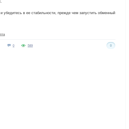
х.
 и убедитесь в ее стабильности, прежде чем запустить обменный
пта
0
589
0