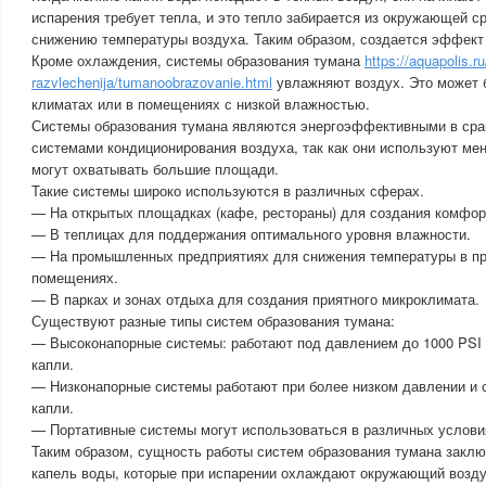
испарения требует тепла, и это тепло забирается из окружающей ср
снижению температуры воздуха. Таким образом, создается эффект
Кроме охлаждения, системы образования тумана
https://aquapolis.ru
razvlechenija/tumanoobrazovanie.html
увлажняют воздух. Это может б
климатах или в помещениях с низкой влажностью.
Системы образования тумана являются энергоэффективными в сра
системами кондиционирования воздуха, так как они используют ме
могут охватывать большие площади.
Такие системы широко используются в различных сферах.
— На открытых площадках (кафе, рестораны) для создания комфо
— В теплицах для поддержания оптимального уровня влажности.
— На промышленных предприятиях для снижения температуры в п
помещениях.
— В парках и зонах отдыха для создания приятного микроклимата.
Существуют разные типы систем образования тумана:
— Высоконапорные системы: работают под давлением до 1000 PSI 
капли.
— Низконапорные системы работают при более низком давлении и 
капли.
— Портативные системы могут использоваться в различных услови
Таким образом, сущность работы систем образования тумана заклю
капель воды, которые при испарении охлаждают окружающий возду