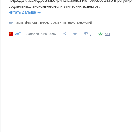
подхода к исследованию, финансированию, образованию и регулир
социальных, экономических и этических аспектов.
Читать дальше →
Какие
,
факторы
,
влияют
,
развитие
,
нанотехнологий
woff
6 апреля 2025, 09:57
0
511