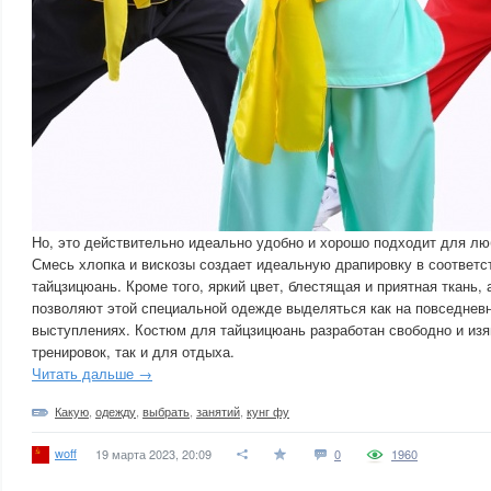
Но, это действительно идеально удобно и хорошо подходит для лю
Смесь хлопка и вискозы создает идеальную драпировку в соответс
тайцзицюань. Кроме того, яркий цвет, блестящая и приятная ткань, 
позволяют этой специальной одежде выделяться как на повседневн
выступлениях. Костюм для тайцзицюань разработан свободно и изя
тренировок, так и для отдыха.
Читать дальше →
Какую
,
одежду
,
выбрать
,
занятий
,
кунг фу
woff
19 марта 2023, 20:09
0
1960