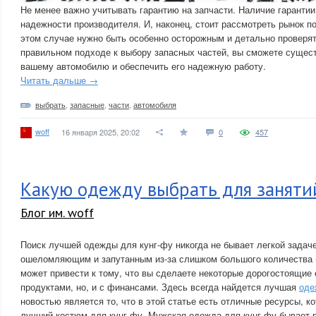
Не менее важно учитывать гарантию на запчасти. Наличие гарантии
надежности производителя. И, наконец, стоит рассмотреть рынок п
этом случае нужно быть особенно осторожным и детально проверят
правильном подходе к выбору запасных частей, вы сможете сущес
вашему автомобилю и обеспечить его надежную работу.
Читать дальше →
выбрать
,
запасные
,
части
,
автомобиля
woff
16 января 2025, 20:02
0
457
Какую одежду выбрать для заняти
Блог им. woff
Поиск лучшей одежды для кунг-фу никогда не бывает легкой задаче
ошеломляющим и запутанным из-за слишком большого количества 
может привести к тому, что вы сделаете некоторые дорогостоящие 
продуктами, но, и с финансами. Здесь всегда найдется лучшая
оде
новостью является то, что в этой статье есть отличные ресурсы, к
лучший костюм для кунг-фу. Мужская одежда для кунг-фу бывает ра