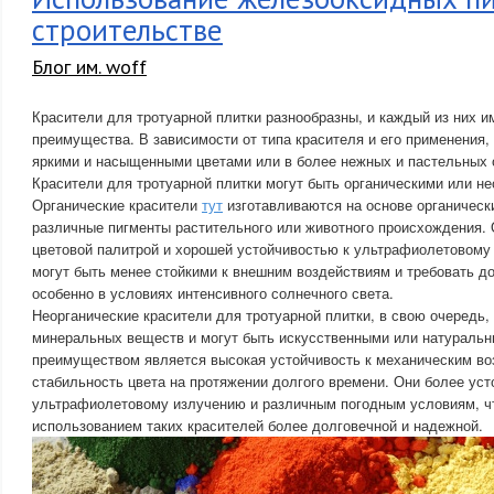
строительстве
Блог им. woff
Красители для тротуарной плитки разнообразны, и каждый из них и
преимущества. В зависимости от типа красителя и его применения,
яркими и насыщенными цветами или в более нежных и пастельных 
Красители для тротуарной плитки могут быть органическими или не
Органические красители
тут
изготавливаются на основе органически
различные пигменты растительного или животного происхождения.
цветовой палитрой и хорошей устойчивостью к ультрафиолетовому
могут быть менее стойкими к внешним воздействиям и требовать д
особенно в условиях интенсивного солнечного света.
Неорганические красители для тротуарной плитки, в свою очередь,
минеральных веществ и могут быть искусственными или натураль
преимуществом является высокая устойчивость к механическим во
стабильность цвета на протяжении долгого времени. Они более уст
ультрафиолетовому излучению и различным погодным условиям, чт
использованием таких красителей более долговечной и надежной.