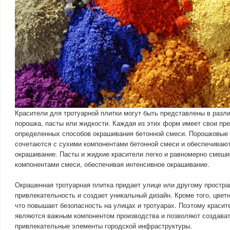
Красители для тротуарной плитки могут быть представлены в раз
порошка, пасты или жидкости. Каждая из этих форм имеет свои пр
определенных способов окрашивания бетонной смеси. Порошковые
сочетаются с сухими компонентами бетонной смеси и обеспечиваю
окрашивание. Пасты и жидкие красители легко и равномерно смеш
компонентами смеси, обеспечивая интенсивное окрашивание.
Окрашенная тротуарная плитка придает улице или другому простра
привлекательность и создает уникальный дизайн. Кроме того, цветн
что повышает безопасность на улицах и тротуарах. Поэтому красит
являются важным компонентом производства и позволяют создават
привлекательные элементы городской инфраструктуры.