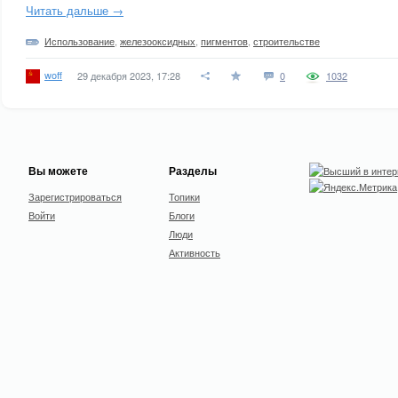
Читать дальше →
Использование
,
железооксидных
,
пигментов
,
строительстве
woff
29 декабря 2023, 17:28
0
1032
Вы можете
Разделы
Зарегистрироваться
Топики
Войти
Блоги
Люди
Активность