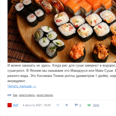
И можно заказать их здесь. Когда рис для суши завернут в водоросл
суши-ролл. В Японии мы называем это Макидзуси или Маки Суши. 
разного вида. Это Хосомаки Тонкие роллы (диаметром 1 дюйм), но
ингредиент.
Читать дальше →
Как
,
приготовить
,
качественно
woff
4 августа 2021, 19:29
0
3440