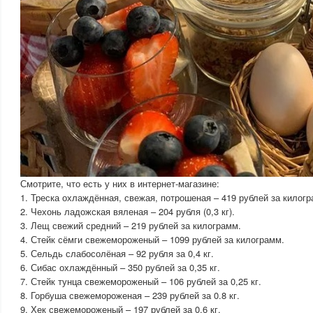
Смотрите, что есть у них в интернет-магазине:
1. Треска охлаждённая, свежая, потрошеная – 419 рублей за килогр
2. Чехонь ладожская вяленая – 204 рубля (0,3 кг).
3. Лещ свежий средний – 219 рублей за килограмм.
4. Стейк сёмги свежемороженый – 1099 рублей за килограмм.
5. Сельдь слабосолёная – 92 рубля за 0,4 кг.
6. Сибас охлаждённый – 350 рублей за 0,35 кг.
7. Стейк тунца свежемороженый – 106 рублей за 0,25 кг.
8. Горбуша свежемороженая – 239 рублей за 0.8 кг.
9. Хек свежемороженый – 197 рублей за 0,6 кг.