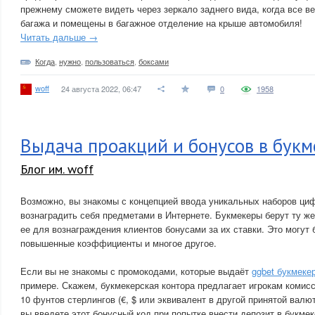
прежнему сможете видеть через зеркало заднего вида, когда все в
багажа и помещены в багажное отделение на крыше автомобиля!
Читать дальше →
Когда
,
нужно
,
пользоваться
,
боксами
woff
24 августа 2022, 06:47
0
1958
Выдача проакций и бонусов в бук
Блог им. woff
Возможно, вы знакомы с концепцией ввода уникальных наборов циф
вознаградить себя предметами в Интернете. Букмекеры берут ту ж
ее для вознаграждения клиентов бонусами за их ставки. Это могут 
повышенные коэффициенты и многое другое.
Если вы не знакомы с промокодами, которые выдаёт
ggbet букмеке
примере. Скажем, букмекерская контора предлагает игрокам комис
10 фунтов стерлингов (€, $ или эквивалент в другой принятой валю
вы введете этот бонусный код при попытке внести депозит в букме