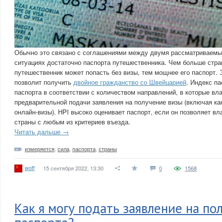
Обычно это связано с соглашениями между двумя рассматриваемы
ситуациях достаточно паспорта путешественника. Чем больше стран
путешественник может попасть без визы, тем мощнее его паспорт. 
позволит получить
двойное гражданство со Швейцарией
. Индекс п
паспорта в соответствии с количеством направлений, в которые вл
предварительной подачи заявления на получение визы (включая как
онлайн-визы). HPI высоко оценивает паспорт, если он позволяет в
страны с любым из критериев въезда.
Читать дальше →
измеряется
,
сила
,
паспорта
,
страны
woff
15 сентября 2022, 13:30
0
1568
Как я могу подать заявление на по