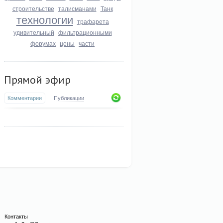
строительстве
талисманами
Танк
технологии
трафарета
удивительный
фильтрационными
форумах
цены
части
Прямой эфир
Комментарии
Публикации
Контакты