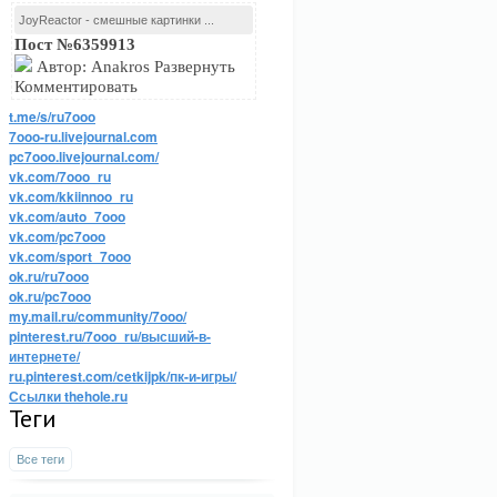
JoyReactor - смешные картинки ...
Пост №6359913
Автор: Anakros Развернуть
Комментировать
t.me/s/ru7ooo
7ooo-ru.livejournal.com
pc7ooo.livejournal.com/
vk.com/7ooo_ru
vk.com/kkiinnoo_ru
vk.com/auto_7ooo
vk.com/pc7ooo
vk.com/sport_7ooo
ok.ru/ru7ooo
ok.ru/pc7ooo
my.mail.ru/community/7ooo/
pinterest.ru/7ooo_ru/высший-в-
интернете/
ru.pinterest.com/cetkijpk/пк-и-игры/
Ссылки thehole.ru
Теги
Все теги