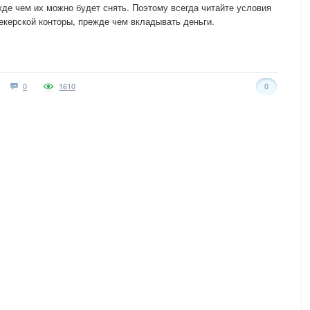
жде чем их можно будет снять. Поэтому всегда читайте условия
екерской конторы, прежде чем вкладывать деньги.
0
1610
0