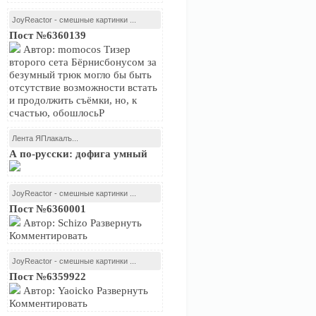
JoyReactor - смешные картинки ...
Пост №6360139
Автор: momocos Тизер
второго сета Бёрнисбонусом за
безумный трюк могло бы быть
отсутствие возможности встать
и продолжить съёмки, но, к
счастью, обошлосьР
Лента ЯПлакалъ...
А по-русски: дофига умный
JoyReactor - смешные картинки ...
Пост №6360001
Автор: Schizo Развернуть
Комментировать
JoyReactor - смешные картинки ...
Пост №6359922
Автор: Yaoicko Развернуть
Комментировать