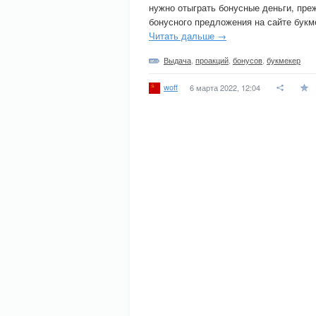
нужно отыграть бонусные деньги, пре
бонусного предложения на сайте букм
Читать дальше →
Выдача
,
проакций
,
бонусов
,
букмекер
woff
6 марта 2022, 12:04