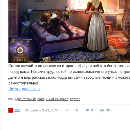
Смело кликайте по ссылке из второго абзаца и всё это богатство р
перед вами. Никаких трудностей по использованию его у вас не до
да что я вам рассказываю, когда вы сами взрослые люди и сможете
самостоятельно!
Читать дальше →
удивительный
,
сайт
,
GAME24.space
,
портал
woff
24 октября 2023, 08:51
0
985