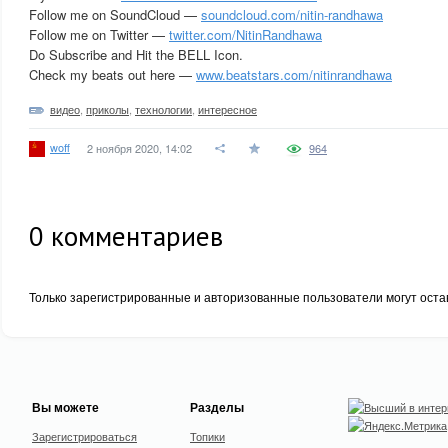
Follow me on SoundCloud —
soundcloud.com/nitin-randhawa
Follow me on Twitter —
twitter.com/NitinRandhawa
Do Subscribe and Hit the BELL Icon.
Check my beats out here —
www.beatstars.com/nitinrandhawa
видео
,
приколы
,
технологии
,
интересное
woff
2 ноября 2020, 14:02
964
0
комментариев
Только зарегистрированные и авторизованные пользователи могут оста
Вы можете
Разделы
Зарегистрироваться
Топики