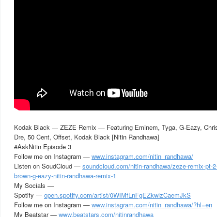
Kodak Black — ZEZE Remix — Featuring Eminem, Tyga, G-Eazy, Chris B
Dre, 50 Cent, Offset, Kodak Black [Nitin Randhawa]
#AskNitin Episode 3
Follow me on Instagram —
www.instagram.com/nitin_randhawa/
Listen on SoudCloud —
soundcloud.com/nitin-randhawa/zeze-remix-pt-2
brown-g-eazy-nitin-randhawa-remix-1
My Socials —
Spotify —
open.spotify.com/artist/0WIMfLnFgEZkwlzCaemJkS
Follow me on Instagram —
www.instagram.com/nitin_randhawa/?hl=en
My Beatstar —
www.beatstars.com/nitinrandhawa