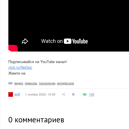
Подписывайся на YouTube канал!
clck.ru/NqGpc
Жмите на
видео
,
приколы
,
технологии
,
интересное
woff
1 ноября 2020, 15:49
740
0
комментариев