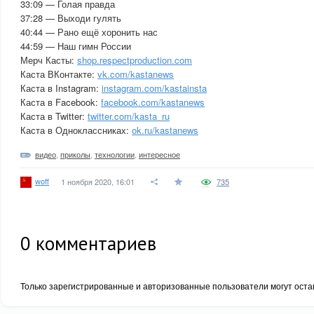
33:09 — Голая правда
37:28 — Выходи гулять
40:44 — Рано ещё хоронить нас
44:59 — Наш гимн России
Мерч Касты:
shop.respectproduction.com
Каста ВКонтакте:
vk.com/kastanews
Каста в Instagram:
instagram.com/kastainsta
Каста в Facebook:
facebook.com/kastanews
Каста в Twitter:
twitter.com/kasta_ru
Каста в Одноклассниках:
ok.ru/kastanews
видео
,
приколы
,
технологии
,
интересное
woff
1 ноября 2020, 16:01
735
0
комментариев
Только зарегистрированные и авторизованные пользователи могут оста