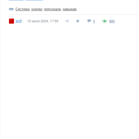
Система
,
оценки
,
персонала
,
навыкам
woff
15 июля 2024, 17:55
0
880